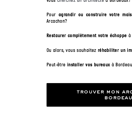
Vous
cherchez un architecte
à Bordeaux?
Pour
agrandir ou construire votre mai
Arcachon?
à 
Restaurer complètement votre échoppe
Ou alors, vous souhaitez
réhabiliter un i
Peut-être
à Bordeau
installer vos bureaux
trouver mon arc
bordeau