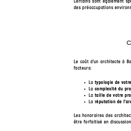
Certains sont également spé
des préoccupations environn
C
Le coût d’un architecte à B
facteurs:
La
typologie de votre
La
complexité du pro
La
taille de votre pro
La
réputation de l’ar
Les honoraires des archite
être forfaitisé en discussio