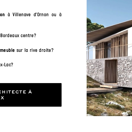
à Villenave d’Ornon ou à
son
Bordeaux centre?
sur la rive droite?
mmeuble
x-Lac?
hitecte à
x