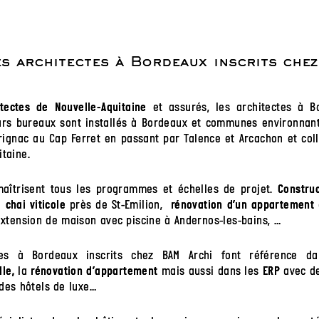
es architectes à Bordeaux inscrits che
et assurés, les architectes à B
itectes de Nouvelle-Aquitaine
urs bureaux sont installés à Bordeaux et communes environnante
rignac au Cap Ferret en passant par Talence et Arcachon et col
taine.
maîtrisent tous les programmes et échelles de projet.
Constru
un
près de St-Emilion,
chai viticole
rénovation d’un appartement
xtension de maison avec piscine à Andernos-les-bains, …
tes à Bordeaux inscrits chez BAM Archi font référence dan
la
mais aussi dans les
avec de
le,
rénovation d’appartement
ERP
 des hôtels de luxe…