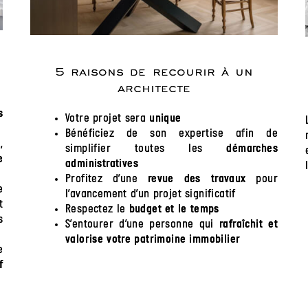
5 raisons de recourir à un
architecte
s
Votre projet sera
unique
Bénéficiez de son expertise afin de
,
simplifier toutes les
démarches
e
administratives
Profitez d’une
pour
revue des travaux
e
l’avancement d’un projet significatif
t
Respectez le
budget et le temps
s
S’entourer d’une personne qui
rafraîchit et
valorise votre patrimoine immobilier
e
f