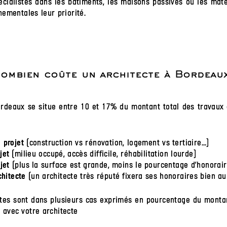
cialistes dans les bâtiments, les maisons passives ou les maté
ementales leur priorité.
ombien coûte un architecte à Bordeau
ordeaux se situe entre 10 et 17% du montant total des travaux
(construction vs rénovation, logement vs tertiaire…)
 projet
(milieu occupé, accès difficile, réhabilitation lourde)
jet
(plus la surface est grande, moins le pourcentage d’honorai
jet
(un architecte très réputé fixera ses honoraires bien a
chitecte
ctes sont dans plusieurs cas exprimés en pourcentage du montan
n avec votre architecte