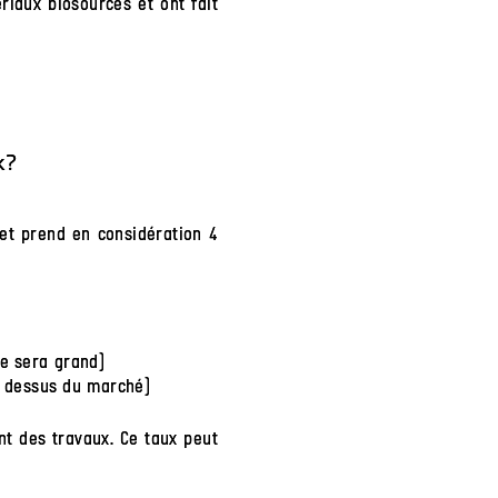
riaux biosourcés et ont fait
x?
 et prend en considération 4
re sera grand)
u dessus du marché)
t des travaux. Ce taux peut